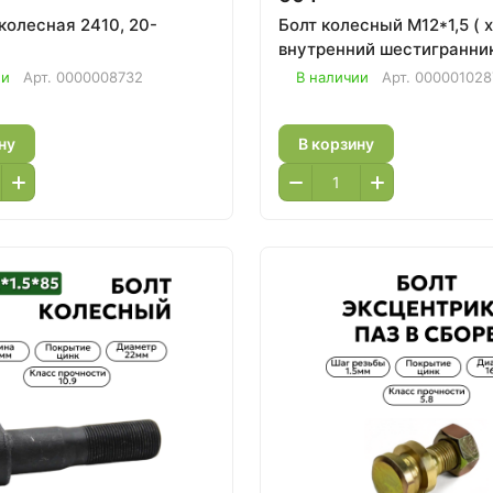
ная 2410, 20-
Болт колесный М12*1,5 ( хром)
внутренний шестигранни
ии
Арт.
0000008732
В наличии
Арт.
000001028
ну
В корзину