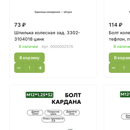
73 ₽
114 ₽
Шпилька колесная зад. 3302-
Болт колесн
3104018 цинк
тефлон, 
В наличии
Арт.
0000002576
В налич
В корзину
В корзи