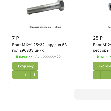
7 ₽
25 ₽
Болт М12*1,25*32 кардана 53
Болт М12
гол.290863 цинк
рессоры 
В наличии
Арт.
0000004604
В налич
В корзину
В корзи