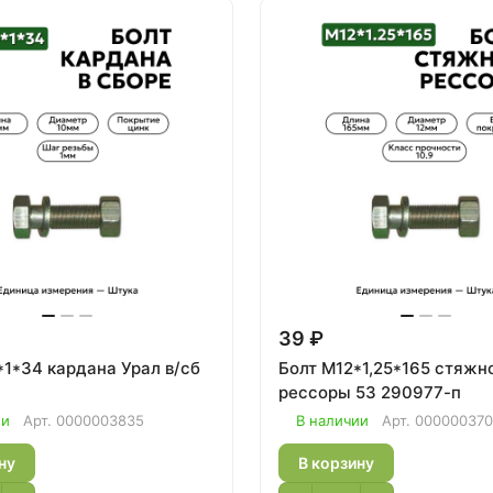
39 ₽
4 кардана Урал в/сб
Болт М12*1,25*165 стяжн
рессоры 53 290977-п
ии
Арт.
0000003835
В наличии
Арт.
00000037
ну
В корзину