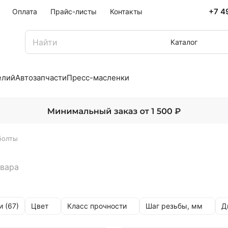
+7 4
Оплата
Прайс-листы
Контакты
Каталог
елий
Автозапчасти
Пресс-масленки
болты
овара
Цвет
Класс прочности
Шаг резьбы, мм
Д
и (
67
)