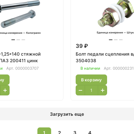
39 ₽
*1,25*140 стяжной
Болт педали сцепления в/сб
ПАЗ 200411 цинк
3504038
ии
Арт.
0000003707
В наличии
Арт.
000000231
ну
В корзину
Загрузить еще
1
2
3
4