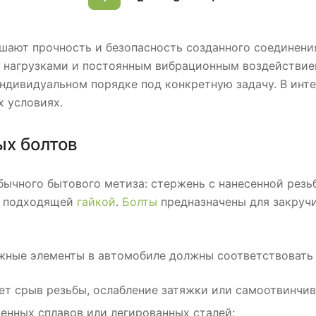
ают прочность и безопасность созданного соединения
и нагрузками и постоянным вибрационным воздействи
 индивидуальном порядке под конкретную задачу. В ин
х условиях.
ых болтов
бычного бытового метиза: стержень с нанесенной резьб
 с подходящей
гайкой
.
Болты
предназначены для закручи
жные элементы в автомобиле должны соответствовать 
ет срыв резьбы, ослабление затяжки или самоотвинчи
енных сплавов или легированных сталей;