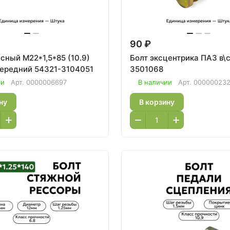
90 ₽
ый М22*1,5*85 (10.9)
Болт эксцентрика ПАЗ в\сб 43
передний 54321-3104051
3501068
ии
Арт.
0000006697
В наличии
Арт.
000000232
ну
В корзину