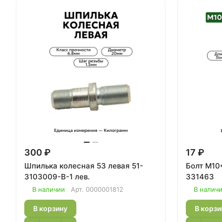
300 ₽
17 ₽
Шпилька колесная 53 левая 51-
Болт М10*1*3
3103009-В-1 лев.
331463
В наличии
Арт.
0000001812
В налич
В корзину
В корзи