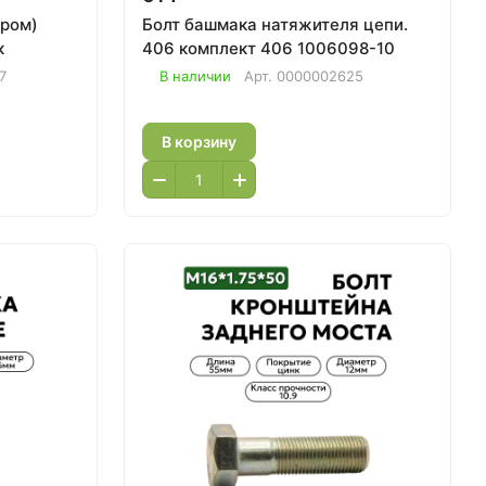
Болт башмака натяжителя цепи.
к
406 комплект 406 1006098-10
7
В наличии
Арт.
0000002625
В корзину