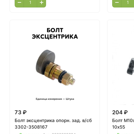
73 ₽
204 ₽
Болт эксцентрика опорн. зад. в/сб
Болт М10х
3302-3508167
10х55