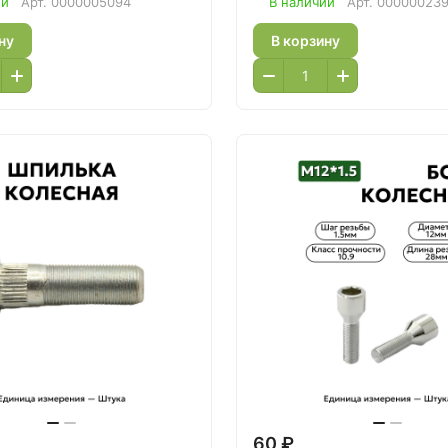
ии
Арт.
0000005094
В наличии
Арт.
00000023
ну
В корзину
60 ₽