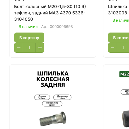
Болт колесный М20*1,5*80 (10.9)
Шпилька колес
тефлон, задний МАЗ 4370 5336-
3103008
3104050
В налич
В наличии
Арт.
0000006698
В корзину
В корзи